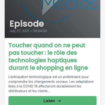
Episode
July 27, 2021
•
00:04:09
Toucher quand on ne peut
pas toucher : le rôle des
technologies haptiques
durant le shopping en ligne
L’anticipation technologique est un préliminaire pour
comprendre les changements sociaux. Les adaptations
liées à la COVID 19 affecteront durablement les
distributeurs et les clients...
Listen