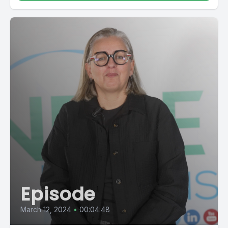
Episode
March 12, 2024
•
00:04:48