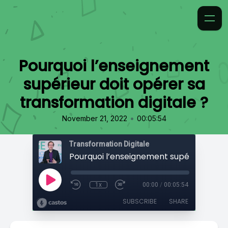
Pourquoi l’enseignement
supérieur doit opérer sa
transformation digitale ?
•
November 21, 2022
00:05:54
Transformation Digitale
1x
00:00
/
00:05:54
SUBSCRIBE
SHARE