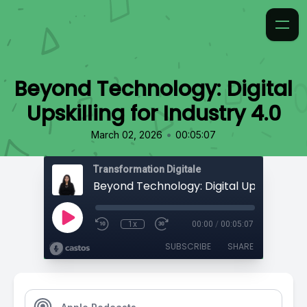
Beyond Technology: Digital
Upskilling for Industry 4.0
•
March 02, 2026
00:05:07
Transformation Digitale
1x
00:00
/
00:05:07
SUBSCRIBE
SHARE