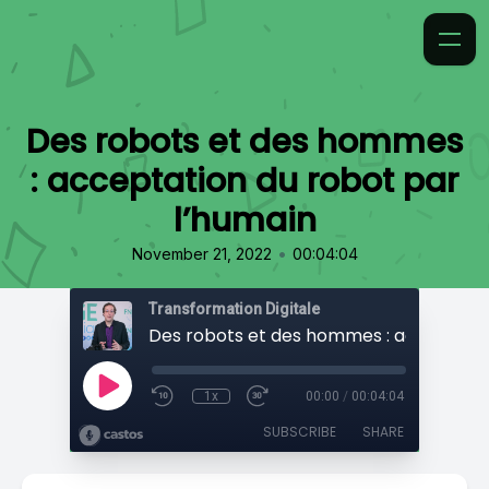
Des robots et des hommes
: acceptation du robot par
l’humain
•
November 21, 2022
00:04:04
Transformation Digitale
1x
00:00
/
00:04:04
SUBSCRIBE
SHARE