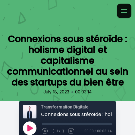
Connexions sous stéroïde :
holisme digital et
capitalisme
communicationnel au sein
des startups du bien être
•
July 18, 2023
00:03:14
Transformation Digitale
1x
00:00
/
00:03:14