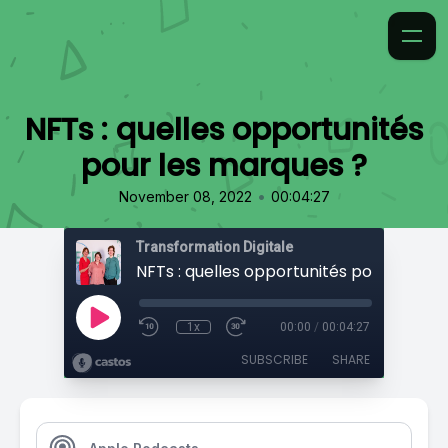
NFTs : quelles opportunités
pour les marques ?
•
November 08, 2022
00:04:27
Transformation Digitale
1x
00:00
/
00:04:27
SUBSCRIBE
SHARE