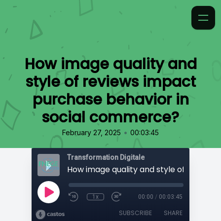
How image quality and
style of reviews impact
purchase behavior in
social commerce?
•
February 27, 2025
00:03:45
Transformation Digitale
1x
00:00
/
00:03:45
SUBSCRIBE
SHARE