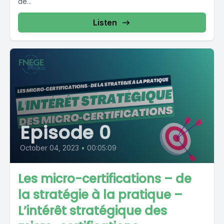
de...
Listen
Episode 0
October 04, 2023
•
00:05:09
Les micro-certifications – de
la stratégie à la pratique –
L’intérêt stratégique des